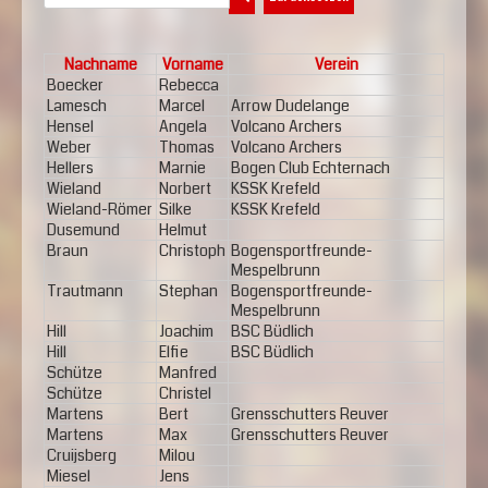
Nachname
Vorname
Verein
Boecker
Rebecca
Lamesch
Marcel
Arrow Dudelange
Hensel
Angela
Volcano Archers
Weber
Thomas
Volcano Archers
Hellers
Marnie
Bogen Club Echternach
Wieland
Norbert
KSSK Krefeld
Wieland-Römer
Silke
KSSK Krefeld
Dusemund
Helmut
Braun
Christoph
Bogensportfreunde-
Mespelbrunn
Trautmann
Stephan
Bogensportfreunde-
Mespelbrunn
Hill
Joachim
BSC Büdlich
Hill
Elfie
BSC Büdlich
Schütze
Manfred
Schütze
Christel
Martens
Bert
Grensschutters Reuver
Martens
Max
Grensschutters Reuver
Cruijsberg
Milou
Miesel
Jens