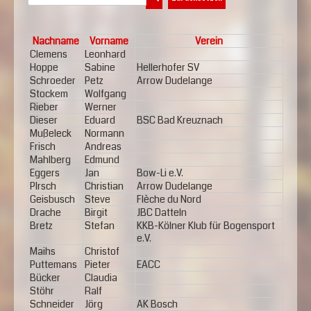
Nachname
Vorname
Verein
Clemens
Leonhard
Hoppe
Sabine
Hellerhofer SV
Schroeder
Petz
Arrow Dudelange
Stockem
Wolfgang
Rieber
Werner
Dieser
Eduard
BSC Bad Kreuznach
Mußeleck
Normann
Frisch
Andreas
Mahlberg
Edmund
Eggers
Jan
Bow-Li e.V.
PIrsch
Christian
Arrow Dudelange
Geisbusch
Steve
Flèche du Nord
Drache
Birgit
JBC Datteln
Bretz
Stefan
KKB-Kölner Klub für Bogensport
e.V.
Maihs
Christof
Puttemans
Pieter
EACC
Bücker
Claudia
Stöhr
Ralf
Schneider
Jörg
AK Bosch